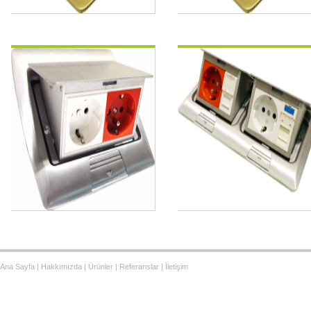
FS4AS4000
FS6A6000
Ana Sayfa
|
Hakkımızda
|
Ürünler
|
Referanslar
|
İletişim